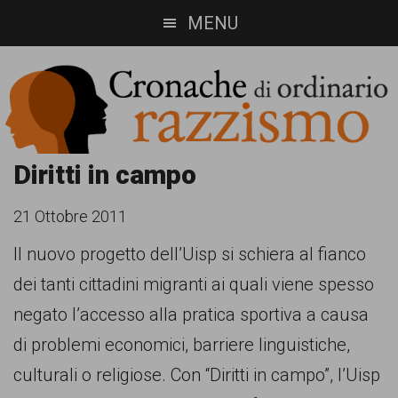
Skip
Skip
MENU
to
to
main
footer
content
Cronache
Cronachediordinariorazzismo.org
Diritti in campo
è
di
21 Ottobre 2011
un
ordinario
Il nuovo progetto dell’Uisp si schiera al fianco
sito
dei tanti cittadini migranti ai quali viene spesso
razzismo
di
negato l’accesso alla pratica sportiva a causa
informazione,
di problemi economici, barriere linguistiche,
approfondimento
culturali o religiose. Con “Diritti in campo”, l’Uisp
e