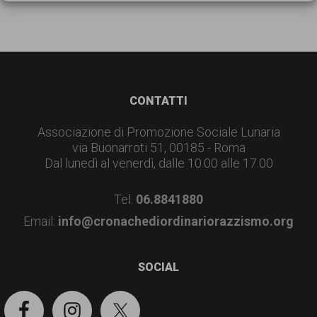
garanzia
dei
diritti
di
cittadinanza
Footer
CONTATTI
per
Associazione di Promozione Sociale Lunaria
tutti.
via Buonarroti 51, 00185 - Roma
Dal lunedì al venerdì, dalle 10.00 alle 17.00
Tel.
06.8841880
Email:
info@cronachediordinariorazzismo.org
SOCIAL