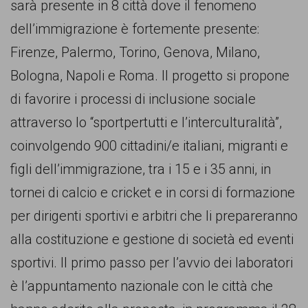
sarà presente in 8 città dove il fenomeno
comunicazione
dell’immigrazione è fortemente presente:
specificamente
Firenze, Palermo, Torino, Genova, Milano,
dedicato
Bologna, Napoli e Roma. Il progetto si propone
al
di favorire i processi di inclusione sociale
fenomeno
attraverso lo “sportpertutti e l’interculturalità”,
del
coinvolgendo 900 cittadini/e italiani, migranti e
razzismo
figli dell’immigrazione, tra i 15 e i 35 anni, in
curato
tornei di calcio e cricket e in corsi di formazione
da
per dirigenti sportivi e arbitri che li prepareranno
Lunaria
alla costituzione e gestione di società ed eventi
in
sportivi. Il primo passo per l’avvio dei laboratori
collaborazione
è l’appuntamento nazionale con le città che
con