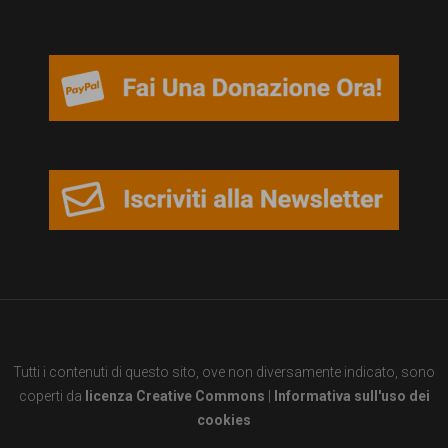
garanzia
dei
diritti
di
cittadinanza
per
tutti.
Tutti i contenuti di questo sito, ove non diversamente indicato, sono
coperti da
licenza Creative Commons
|
Informativa sull'uso dei
cookies