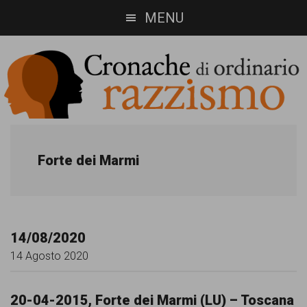
Skip
Skip
MENU
to
to
main
footer
content
Cronache
Cronachediordinariorazzismo.org
è
di
Forte dei Marmi
un
ordinario
sito
razzismo
di
14/08/2020
informazione,
14 Agosto 2020
approfondimento
e
20-04-2015, Forte dei Marmi (LU) – Toscana