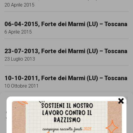
comunicazione
20 Aprile 2015
specificamente
dedicato
06-04-2015, Forte dei Marmi (LU) – Toscana
6 Aprile 2015
al
fenomeno
23-07-2013, Forte dei Marmi (LU) – Toscana
del
23 Luglio 2013
razzismo
curato
10-10-2011, Forte dei Marmi (LU) – Toscana
da
10 Ottobre 2011
Lunaria
×
Gestisci Consenso Cookie
in
29-08-2010, Forte dei Marmi (LU) – Toscana
29 Agosto 2010
Questo sito fa uso di cookie, anche di terze parti, ma non utilizza alcun cookie
collaborazione
di profilazione.
con