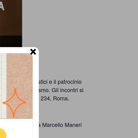
×
 di Studi Umanistici e il patrocinio
tema antirazzismo. Gli incontri si
in in Via Ostienze 234, Roma.
ne.
eminario tenuto da Marcello
Maneri
E