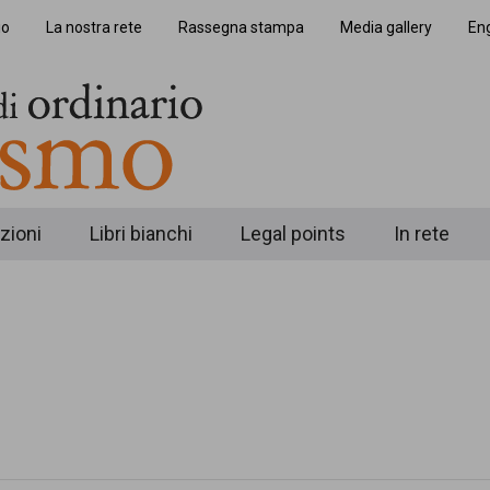
io
La nostra rete
Rassegna stampa
Media gallery
Eng
zioni
Libri bianchi
Legal points
In rete