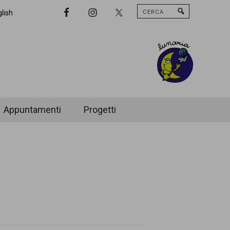
Cerca
Nav
lish
Widget
Area
Appuntamenti
Progetti