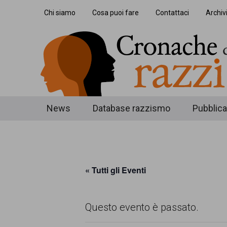
Skip
Skip
Skip
Chi siamo
Cosa puoi fare
Contattaci
Archiv
to
to
to
main
secondary
footer
content
menu
Cronache
Cronachediordinariorazzismo.org
News
Database razzismo
Pubblica
è
di
un
ordinario
sito
« Tutti gli Eventi
razzismo
di
informazione,
Questo evento è passato.
approfondimento
e