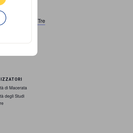
za di genere.
li studi di Roma Tre
IZZATORI
ità di Macerata
tà degli Studi
re