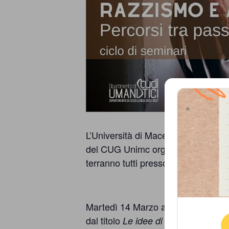
persone,
associazioni
e
movimenti
che
si
battono
per
L’Università di Macerata in collabora
del CUG Unimc organizzano un ciclo
le
terranno tutti presso l’
Università de
pari
Que
opportunità
e
Martedì 14 Marzo
alle ore 15.00 pr
dal titolo
Le idee di razza in ottica 
la