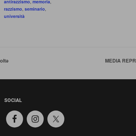
antirazzismo
,
memoria
,
razzismo
,
seminario
,
università
oltə
MEDIA REP
SOCIAL