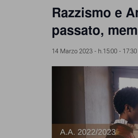
Razzismo e Ant
comunicazione
specificamente
passato, memo
dedicato
al
14 Marzo 2023 - h.15:00
-
17:30
fenomeno
del
razzismo
curato
da
Lunaria
in
collaborazione
con