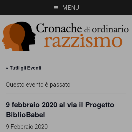
Skip
Skip
MENU
to
to
main
footer
content
Cronache
Cronachediordinariorazzismo.org
è
di
« Tutti gli Eventi
un
ordinario
Questo evento è passato.
sito
razzismo
di
9 febbraio 2020 al via il Progetto
informazione,
BiblioBabel
approfondimento
e
9 Febbraio 2020