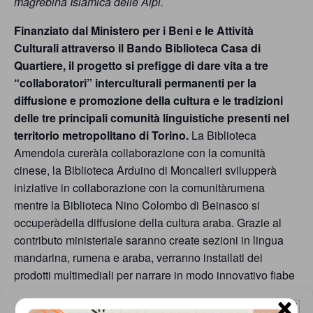
garanzia
magrebina Islamica delle Alpi.
dei
Finanziato dal Ministero per i Beni e le Attività
diritti
Culturali attraverso il Bando Biblioteca Casa di
Quartiere, il progetto si prefigge di dare vita a tre
di
“collaboratori” interculturali permanenti per la
cittadinanza
diffusione e promozione della cultura e le tradizioni
delle tre principali comunità linguistiche presenti nel
per
territorio metropolitano di Torino.
La Biblioteca
tutti.
Amendola cureràla collaborazione con la comunità
cinese, la Biblioteca Arduino di Moncalieri svilupperà
iniziative in collaborazione con la comunitàrumena
mentre la Biblioteca Nino Colombo di Beinasco si
occuperàdella diffusione della cultura araba. Grazie al
contributo ministeriale saranno create sezioni in lingua
mandarina, rumena e araba, verranno installati dei
prodotti multimediali per narrare in modo innovativo fiabe
tradizionali e sviluppate numerose iniziative per
×
Gestisci Consenso Cookie
raccontarestorie di successo legate all’immigrazione e