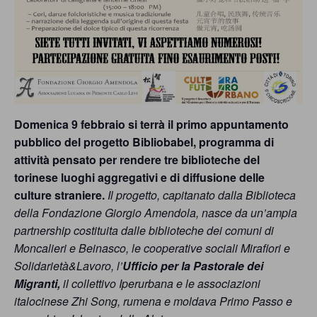
persone,
associazioni
e
movimenti
che
Domenica 9 febbraio si terrà il primo appuntamento
si
pubblico del progetto Bibliobabel, programma di
battono
attività pensato per rendere tre biblioteche del
per
torinese luoghi aggregativi e di diffusione delle
culture straniere.
Il progetto, capitanato dalla Biblioteca
le
della Fondazione Giorgio Amendola, nasce da un’ampia
pari
partnership costituita dalle biblioteche dei comuni di
opportunità
Moncalieri e Beinasco, le cooperative sociali Mirafiori e
Solidarietà&Lavoro, l’
Ufficio per la Pastorale dei
e
Migranti,
il collettivo Iperurbana e le associazioni
la
italocinese Zhi Song, rumena e moldava Primo Passo e