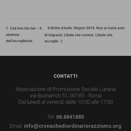
Il diritto d’Asilo -Report 2019. Non si tratta solo
Call into the bar – Il
sistema
di migranti. L’Italia che resiste. L’Italia che
dell’accoglienza
accoglie
Footer
CONTATTI
Associazione di Promozione Sociale Lunaria
via Buonarroti 51, 00185 - Roma
Dal lunedì al venerdì, dalle 10.00 alle 17.00
Tel.
06.8841880
Email:
info@cronachediordinariorazzismo.org