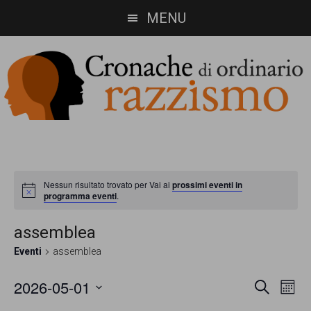
Skip
Skip
MENU
to
to
main
footer
content
Cronache
Cronachediordinariorazzismo.org
è
di
un
Nessun risultato trovato per Vai ai
prossimi eventi in
ordinario
Notice
programma eventi
.
sito
razzismo
di
assemblea
informazione,
Eventi
assemblea
approfondimento
2026-05-01
Eventi
Ev
CERCA
MESE
e
Vis
Seleziona