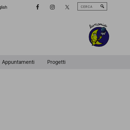
Cerca
Nav
lish
Widget
Area
Appuntamenti
Progetti