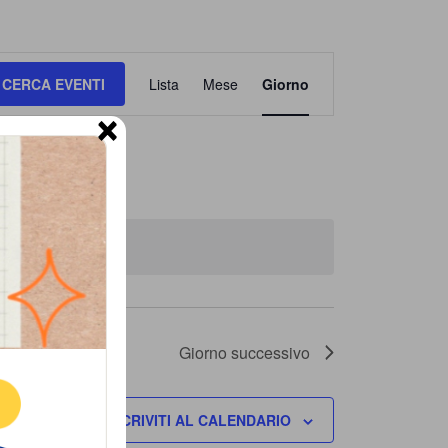
Evento
CERCA EVENTI
Lista
Mese
Giorno
Viste
×
Navigazione
gramma eventi
.
ne.
Giorno successivo
E
ISCRIVITI AL CALENDARIO