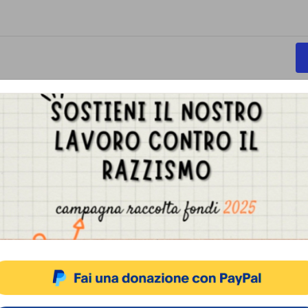
4
enti in programma per 5 Giugno 2024. Vai ai
prossimi eventi in pro
Notice
Gestisci Consenso Cookie
sto sito fa uso di cookie, anche di terze parti, ma non utilizza alcun cookie di profilazio
ACCETTA
NEGA
VISUALIZZA LE PREFERENZ
Cookie Policy
Privacy Policy