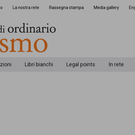
io
La nostra rete
Rassegna stampa
Media gallery
Eng
zioni
Libri bianchi
Legal points
In rete