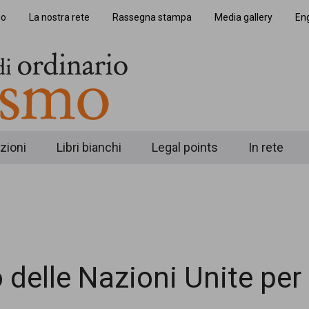
io
La nostra rete
Rassegna stampa
Media gallery
Eng
zioni
Libri bianchi
Legal points
In rete
elle Nazioni Unite per i