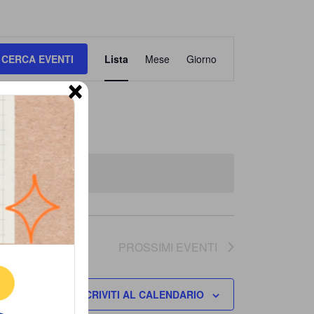
Evento
CERCA EVENTI
Lista
Mese
Giorno
Viste
×
Navigazione
ne.
PROSSIMI EVENTI
E
ISCRIVITI AL CALENDARIO