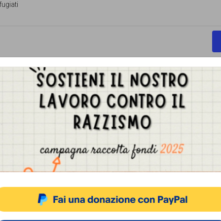
fugiati
Non sono stati trovati risultati.
Notice
Gestisci Consenso Cookie
sto sito fa uso di cookie, anche di terze parti, ma non utilizza alcun cookie di profilazio
ACCETTA
NEGA
VISUALIZZA LE PREFERENZ
Cookie Policy
Privacy Policy