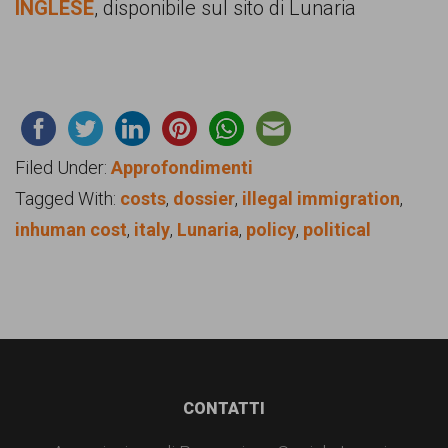
INGLESE
, disponibile sul sito di Lunaria
Filed Under:
Approfondimenti
Tagged With:
costs
,
dossier
,
illegal immigration
,
inhuman cost
,
italy
,
Lunaria
,
policy
,
political
Footer
CONTATTI