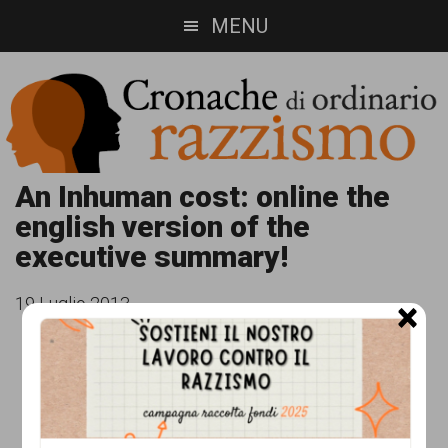
Skip
Skip
MENU
to
to
main
footer
content
Cronache
Cronachediordinariorazzismo.org
An Inhuman cost: online the
english version of the
è
di
executive summary!
un
ordinario
sito
19 Luglio 2013
×
razzismo
di
informazione,
approfondimento
e