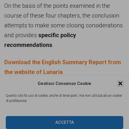
On the basis of the points examined in the
course of these four chapters, the conclusion
attempts to make some closing considerations
and provides
specific policy
recommendations
.
Download the English Summary Report from
the website of Lunaria
Gestisci Consenso Cookie
Download the full text of the report (italian)
Questo sito fa uso di cookie, anche di terze parti, ma non utilizza alcun cookie
di profilazione.
Dosser “Costi disumani. La spesa pubblica
per il contrasto dell’immigrazione irregolare”
ACCETTA