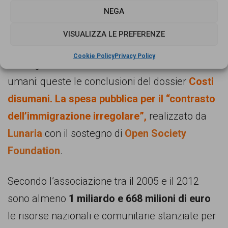
Stanziamenti pubblici significativi, mancanza di
NEGA
trasparenza nell’utilizzo delle risorse, risultati
VISUALIZZA LE PREFERENZE
limitati rispetto a quelli auspicati ed esposizione
Cookie Policy
Privacy Policy
dei migranti al rischio di violazioni dei diritti
umani: queste le conclusioni del dossier
Costi
disumani. La spesa pubblica per il “contrasto
dell’immigrazione irregolare”,
realizzato da
Lunaria
con il sostegno di
Open Society
Foundation
.
Secondo l’associazione tra il 2005 e il 2012
sono almeno
1 miliardo e 668 milioni di euro
le risorse nazionali e comunitarie stanziate per