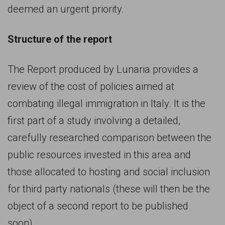
persone,
deemed an urgent priority.
associazioni
e
Structure of the report
movimenti
The Report produced by Lunaria provides a
che
review of the cost of policies aimed at
si
combating illegal immigration in Italy. It is the
battono
first part of a study involving a detailed,
per
carefully researched comparison between the
le
public resources invested in this area and
pari
those allocated to hosting and social inclusion
opportunità
for third party nationals (these will then be the
e
object of a second report to be published
la
soon).