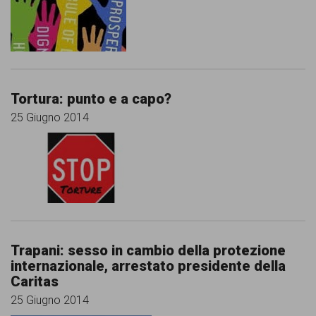
persone,
associazioni
e
movimenti
Tortura: punto e a capo?
che
25 Giugno 2014
si
battono
per
le
pari
opportunità
Trapani: sesso in cambio della protezione
internazionale, arrestato presidente della
e
Caritas
la
25 Giugno 2014