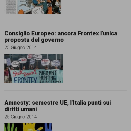
comunicazione
specificamente
dedicato
Consiglio Europeo: ancora Frontex l’unica
al
proposta del governo
fenomeno
25 Giugno 2014
del
razzismo
curato
da
Lunaria
Amnesty: semestre UE, l’Italia punti sui
in
diritti umani
collaborazione
25 Giugno 2014
con