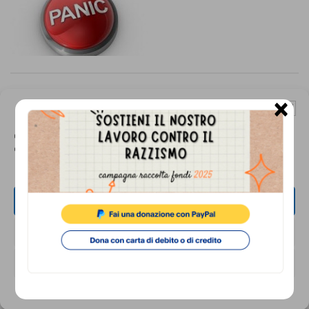
×
La società disumana
Gestisci Consenso Cookie
17 Giugno 2014
Questo sito fa uso di cookie, anche di terze parti, ma non utilizza alcun cookie
di profilazione.
ACCETTA
NEGA
Cronache dà i numeri
VISUALIZZA LE PREFERENZE
17 Giugno 2014
Cookie Policy
Privacy Policy