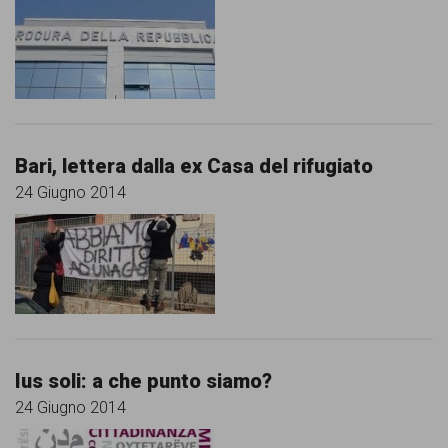
garanzia
dei
diritti
di
cittadinanza
Bari, lettera dalla ex Casa del rifugiato
per
24 Giugno 2014
tutti.
Ius soli: a che punto siamo?
24 Giugno 2014