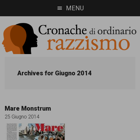
Skip
Skip
MENU
to
to
main
footer
content
Cronache
Cronachediordinariorazzismo.org
è
di
Archives for Giugno 2014
un
ordinario
sito
razzismo
di
Mare Monstrum
informazione,
25 Giugno 2014
approfondimento
e