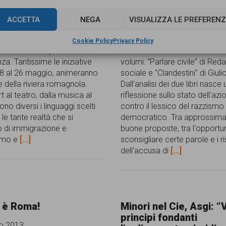
ACCETTA
NEGA
VISUALIZZA LE PREFERENZ
 volto in volto”: sarà questo
di Interazioni 2013, festival
Giuseppe Faso recensisce su
Cookie Policy
Privacy Policy
tro e della reciproca
Giornalisti contro il razzismo 
a. Tantissime le iniziative
volumi: "Parlare civile" di Red
18 al 26 maggio, animeranno
sociale e "Clandestini" di Giuli
e della riviera romagnola.
Dall'analisi dei due libri nasce
t al teatro, dalla musica al
riflessione sullo stato dell'azi
no diversi i linguaggi scelti
contro il lessico del razzismo
e le tante realtà che si
democratico. Tra approssima
 di immigrazione e
buone proposte, tra l'opportun
ismo e
[...]
sconsigliare certe parole e i ri
dell'accusa di
[...]
 è Roma!
Minori nel Cie, Asgi: “V
principi fondanti
o 2013