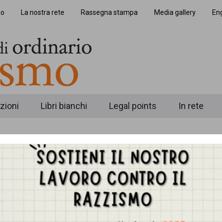
io
La nostra rete
Rassegna stampa
Media gallery
Eng
zioni
Libri bianchi
Legal points
In rete
ioni casuali?
Il dossier Costi disum