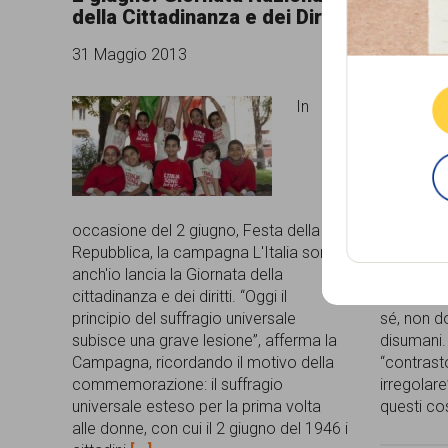
della Cittadinanza e dei Diritti
comunicazione
31 Maggi
31 Maggio 2013
specificamente
dedicato
In
al
fenomeno
del
fraintesi 
occasione del 2 giugno, Festa della
tratta di
razzismo
Repubblica, la campagna L'Italia sono
manipola
curato
anch'io lancia la Giornata della
notizia. P
cittadinanza e dei diritti. “Oggi il
ha present
da
principio del suffragio universale
sé, non d
Lunaria
subisce una grave lesione”, afferma la
disumani.
Campagna, ricordando il motivo della
“contrast
in
commemorazione: il suffragio
irregolare
collaborazione
universale esteso per la prima volta
questi co
alle donne, con cui il 2 giugno del 1946 i
con