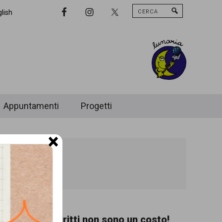
Cerca
Nav
lish
Widget
Area
Appuntamenti
Progetti
×
ani è on
I diritti non sono un costo!