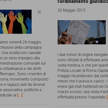
l’ordinamento giuridic
20 Maggio 2013
Si
anno venerdì 24 maggio,
 chiusura della campagna
e. Una scelta non casuale:
i due minori di origine bengale
o un serio impegno alla
sono rifiutati di effettuare un
ministrazione comunale sul
visita medica, e che per quest
 cittadinanza e dei diritti
Polizia Locale di Roma Capital
 affermano. Sono i membri di
maggio ha prelevato dal cent
Roma, movimento composto
minori che li aveva in carico. 
e e ragazzi uniti da diverse
erano già stati trattenuti nel Ci
e associative, politiche e
marzo scorso: una visita med
dedicate ai
[...]
effettuata presso l'ospedale
[