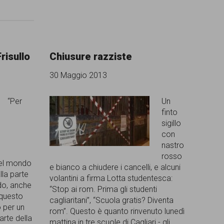
risullo
Chiusure razziste
30 Maggio 2013
“Per
Un
finto
sigillo
con
nastro
rosso
 del mondo
e bianco a chiudere i cancelli, e alcuni
lla parte
volantini a firma Lotta studentesca:
ndo, anche
“Stop ai rom. Prima gli studenti
 questo
cagliaritani”, “Scuola gratis? Diventa
o per un
rom”. Questo è quanto rinvenuto lunedì
arte della
mattina in tre scuole di Cagliari - gli