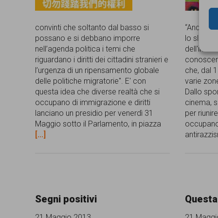
convinti che soltanto dal basso si
“Andare di
possano e si debbano imporre
lo slogan 
nell’agenda politica i temi che
dell'incon
riguardano i diritti dei cittadini stranieri e
conoscenz
l’urgenza di un ripensamento globale
che, dal 
delle politiche migratorie". E' con
varie zon
questa idea che diverse realtà che si
Dallo spor
occupano di immigrazione e diritti
cinema, so
lanciano un presidio per venerdì 31
per riunir
Maggio sotto il Parlamento, in piazza
occupano
[...]
antirazz
Segni positivi
Questa
21 Maggio 2013
21 Maggi