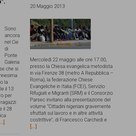
o”.
20 Maggio 2013
Sono
ancora
nel Cie
di
Ponte
Mercoledì 22 maggio alle ore 17.00,
Galeria
presso la Chiesa evangelica metodista
se che si
in via Firenze 38 (metro A Repubblica –
'ennesima
Roma), la federazione Chiese
o la
Evangeliche in Italia (FCEI), Servizio
e il 13
Rifugiati e Migranti (SRM) e il Consorzio
ro per
Parsec invitano alla presentazione del
I ragazzi
volume “Cittadini nigeriani gravemente
e il 28
sfruttati sul lavoro e in altre attività
ica
costrittive”, di Francesco Carchedi e
...]
[...]