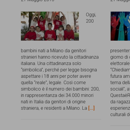
Oggi,
200
bambini nati a Milano da genitori
presenter
stranieri hanno ricevuto la cittadinanza
giorno di
italiana. Una cittadinanza solo
elettoral
“simbolica”, perché per legge bisogna
“Chiediam
aspettare i 18 anni per poter avere
futura am
quella “reale”, legale. Così come
tema della
simbolico è il numero dei bambini: 200,
sociali”,
in rappresentanza dei 34.000 minori
Questaè
nati in Italia da genitori di origine
da ragazz
straniera, e residenti a Milano. La
[...]
esperienz
culturali 