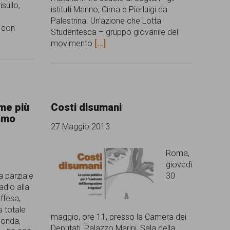
isullo,
istituti Manno, Cima e Pierluigi da
Palestrina. Un'azione che Lotta
e con
Studentesca – gruppo giovanile del
movimento
[...]
rme più
Costi disumani
ismo
27 Maggio 2013
Roma,
giovedì
a parziale
30
adio alla
ffesa,
a totale
maggio, ore 11, presso la Camera dei
conda,
Deputati, Palazzo Marini, Sala della