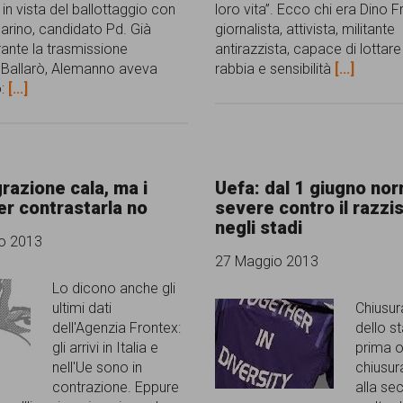
 in vista del ballottaggio con
loro vita”. Ecco chi era Dino Fr
arino, candidato Pd. Già
giornalista, attivista, militante
rante la trasmissione
antirazzista, capace di lottar
a Ballarò, Alemanno aveva
rabbia e sensibilità
[...]
o:
[...]
razione cala, ma i
Uefa: dal 1 giugno no
er contrastarla no
severe contro il razz
negli stadi
o 2013
27 Maggio 2013
Lo dicono anche gli
ultimi dati
Chiusur
dell'Agenzia Frontex:
dello st
gli arrivi in Italia e
prima o
nell'Ue sono in
chiusur
contrazione. Eppure
alla se