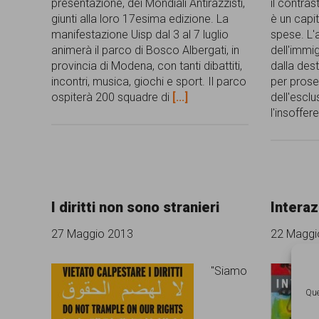
presentazione, dei Mondiali Antirazzisti,
il contras
giunti alla loro 17esima edizione. La
è un capit
manifestazione Uisp dal 3 al 7 luglio
spese. L'
animerà il parco di Bosco Albergati, in
dell'immi
provincia di Modena, con tanti dibattiti,
dalla dest
incontri, musica, giochi e sport. Il parco
per prose
ospiterà 200 squadre di
[...]
dell'escl
l'insoffe
I diritti non sono stranieri
Interaz
27 Maggio 2013
22 Maggi
"Siamo
Que