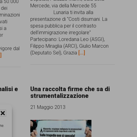
da 50.000
Mercede, via della Mercede 55
 dei
Lunaria ti invita alla
iminazioni
presentazione di "Costi disumani. La
vati
spesa pubblica per il contrasto
si a
dell'immigrazione irregolare"
er
Partecipano: Loredana Leo (ASGI),
Filippo Miraglia (ARCI), Giulio Marcon
vigore dal
(Deputato Sel), Grazia
[...]
.]
nalisi e
Una raccolta firme che sa di
strumentalizzazione
21 Maggio 2013
ne.