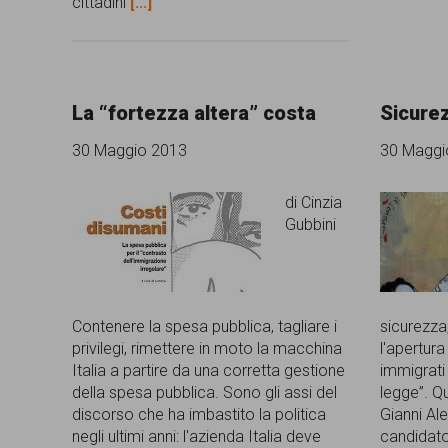
cittadini
[...]
persone,
associazioni
e
La “fortezza altera” costa
Sicurez
movimenti
30 Maggio 2013
30 Maggi
che
si
di Cinzia
Gubbini
battono
per
le
Contenere la spesa pubblica, tagliare i
sicurezza
pari
privilegi, rimettere in moto la macchina
l'apertura 
opportunità
Italia a partire da una corretta gestione
immigrati
della spesa pubblica. Sono gli assi del
legge”. Q
e
discorso che ha imbastito la politica
Gianni Al
la
negli ultimi anni: l'azienda Italia deve
candidato