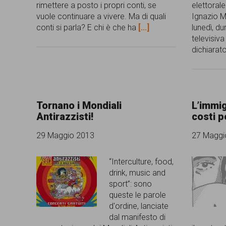
rimettere a posto i propri conti, se
elettorale
garanzia
vuole continuare a vivere. Ma di quali
Ignazio M
dei
conti si parla? E chi è che ha
[...]
lunedì, du
televisiv
diritti
dichiarat
di
cittadinanza
per
Tornano i Mondiali
L’immig
tutti.
Antirazzisti!
costi p
29 Maggio 2013
27 Maggi
“Interculture, food,
drink, music and
sport”: sono
queste le parole
d'ordine, lanciate
dal manifesto di