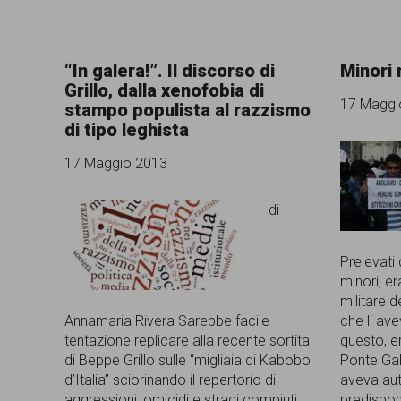
“In galera!”. Il discorso di
Minori 
Grillo, dalla xenofobia di
17 Maggi
stampo populista al razzismo
di tipo leghista
17 Maggio 2013
di
Prelevati
minori, er
militare d
Annamaria Rivera Sarebbe facile
che li ave
tentazione replicare alla recente sortita
questo, er
di Beppe Grillo sulle “migliaia di Kabobo
Ponte Gale
d’Italia” sciorinando il repertorio di
aveva auto
aggressioni, omicidi e stragi compiuti
predispon