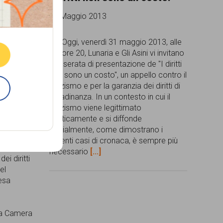
31 Maggio 2013
Oggi, venerdì 31 maggio 2013, alle
ore 20, Lunaria e Gli Asini vi invitano
alla serata di presentazione de "I diritti
non sono un costo", un appello contro il
razzismo e per la garanzia dei diritti di
cittadinanza. In un contesto in cui il
razzismo viene legittimato
ivi,
politicamente e si diffonde
tilizzo
socialmente, come dimostrano i
ispetto a
recenti casi di cronaca, è sempre più
e dei
necessario
[...]
dei diritti
el
esa
la Camera