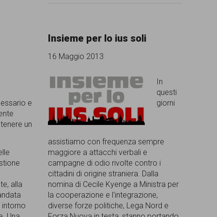
Insieme per lo ius soli
16 Maggio 2013
In
questi
essario e
giorni
ente
tenere un
assistiamo con frequenza sempre
lle
maggiore a attacchi verbali e
estione
campagne di odio rivolte contro i
cittadini di origine straniera. Dalla
e, alla
nomina di Cecile Kyenge a Ministra per
 andata
la cooperazione e l'integrazione,
 intorno
diverse forze politiche, Lega Nord e
e. Una
Forza Nuova in testa, stanno portando