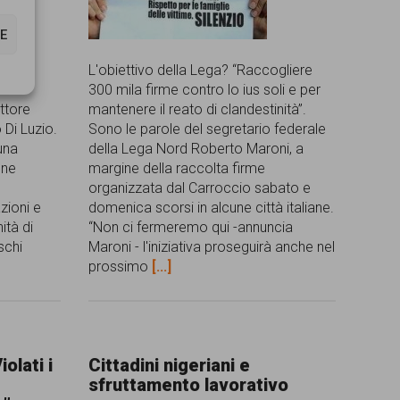
E
L'obiettivo della Lega? “Raccogliere
due
300 mila firme contro lo ius soli e per
attore
mantenere il reato di clandestinità”.
o Di Luzio.
Sono le parole del segretario federale
 una
della Lega Nord Roberto Maroni, a
one
margine della raccolta firme
organizzata dal Carroccio sabato e
zioni e
domenica scorsi in alcune città italiane.
ità di
“Non ci fermeremo qui -annuncia
schi
Maroni - l'iniziativa proseguirà anche nel
prossimo
[...]
iolati i
Cittadini nigeriani e
sfruttamento lavorativo