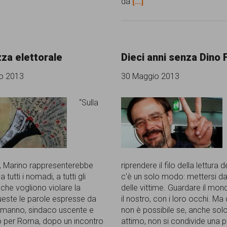
da
[...]
za elettorale
Dieci anni senza Dino F
o 2013
30 Maggio 2013
“Sulla
, Marino rappresenterebbe
riprendere il filo della lettura
a tutti i nomadi, a tutti gli
c'è un solo modo: mettersi da
 che vogliono violare la
delle vittime. Guardare il mo
ueste le parole espresse da
il nostro, con i loro occhi. Ma
emanno, sindaco uscente e
non è possibile se, anche sol
 per Roma, dopo un incontro
attimo, non si condivide una p