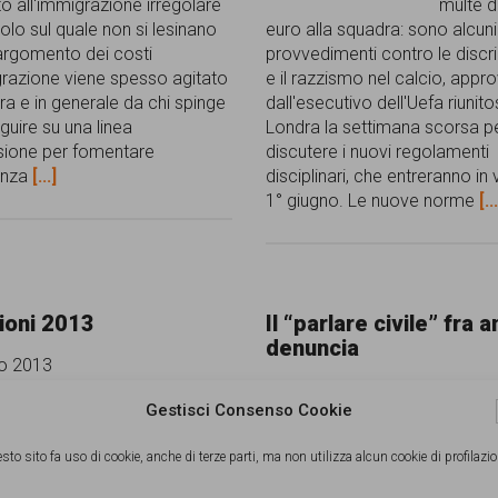
to all'immigrazione irregolare
multe 
olo sul quale non si lesinano
euro alla squadra: sono alcuni
argomento dei costi
provvedimenti contro le discr
grazione viene spesso agitato
e il razzismo nel calcio, appro
ra e in generale da chi spinge
dall'esecutivo dell'Uefa riunito
guire su una linea
Londra la settimana scorsa p
usione per fomentare
discutere i nuovi regolamenti
renza
[...]
disciplinari, che entreranno in 
1° giugno. Le nuove norme
[..
ioni 2013
Il “parlare civile” fra a
denuncia
o 2013
22 Maggio 2013
Gestisci Consenso Cookie
sto sito fa uso di cookie, anche di terze parti, ma non utilizza alcun cookie di profilazio