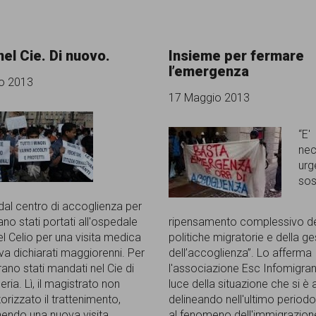
nel Cie. Di nuovo.
Insieme per fermare
l’emergenza
o 2013
17 Maggio 2013
“E'
nec
urg
sos
 dal centro di accoglienza per
ano stati portati all'ospedale
ripensamento complessivo de
el Celio per una visita medica
politiche migratorie e della g
va dichiarati maggiorenni. Per
dell’accoglienza”. Lo afferma
ano stati mandati nel Cie di
l'associazione Esc Infomigrant
ria. Lì, il magistrato non
luce della situazione che si è
rizzato il trattenimento,
delineando nell'ultimo periodo
endo una nuova visita
al fenomeno dell'immigrazion