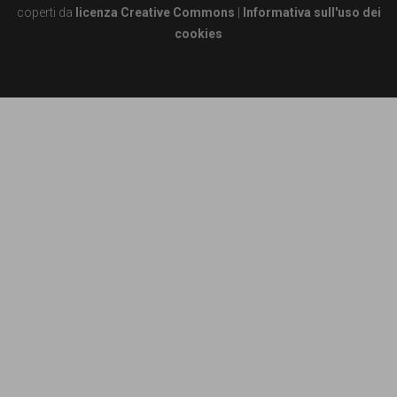
garanzia
coperti da
licenza Creative Commons
|
Informativa sull'uso dei
dei
cookies
diritti
di
cittadinanza
per
tutti.