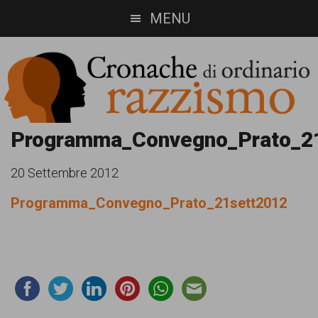
Skip
Skip
MENU
to
to
main
footer
content
Cronache
Cronachediordinariorazzismo.org
Programma_Convegno_Prato_2
è
di
20 Settembre 2012
un
ordinario
Programma_Convegno_Prato_21sett2012
sito
razzismo
di
informazione,
approfondimento
e