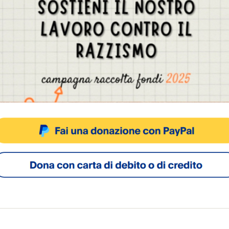
Gestisci Consenso Cookie
sto sito fa uso di cookie, anche di terze parti, ma non utilizza alcun cookie di profilazio
ACCETTA
NEGA
VISUALIZZA LE PREFERENZ
Cookie Policy
Privacy Policy
SOCIAL