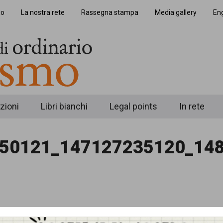
io
La nostra rete
Rassegna stampa
Media gallery
Eng
zioni
Libri bianchi
Legal points
In rete
50121_147127235120_14