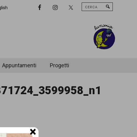
Cerca
Nav
lish
Widget
Area
Appuntamenti
Progetti
871724_3599958_n1
×