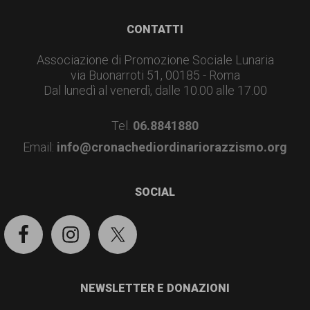
Footer
CONTATTI
Associazione di Promozione Sociale Lunaria
via Buonarroti 51, 00185 - Roma
Dal lunedì al venerdì, dalle 10.00 alle 17.00
Tel.
06.8841880
Email:
info@cronachediordinariorazzismo.org
SOCIAL
NEWSLETTER E DONAZIONI