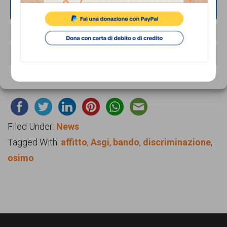
garanzia
ACCETTA
sussidiaria (direttiva n. 2004/83).
dei
NEGA
diritti
Leggi il parere dell’Asgi
di
VISUALIZZA LE PREFERENZE
cittadinanza
Cookie Policy
Privacy Policy
per
tutti.
Filed Under:
News
Tagged With:
affitto
,
Asgi
,
bando
,
discriminazione
,
osimo