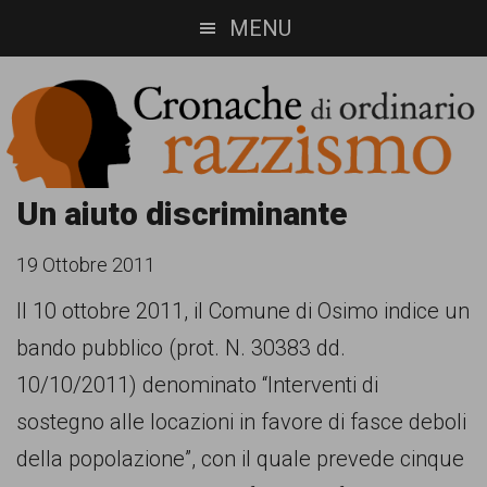
Skip
Skip
MENU
to
to
main
footer
content
Cronache
Cronachediordinariorazzismo.org
Un aiuto discriminante
è
di
19 Ottobre 2011
un
ordinario
Il 10 ottobre 2011, il Comune di Osimo indice un
sito
bando pubblico (prot. N. 30383 dd.
razzismo
di
10/10/2011) denominato “Interventi di
informazione,
sostegno alle locazioni in favore di fasce deboli
approfondimento
della popolazione”, con il quale prevede cinque
e