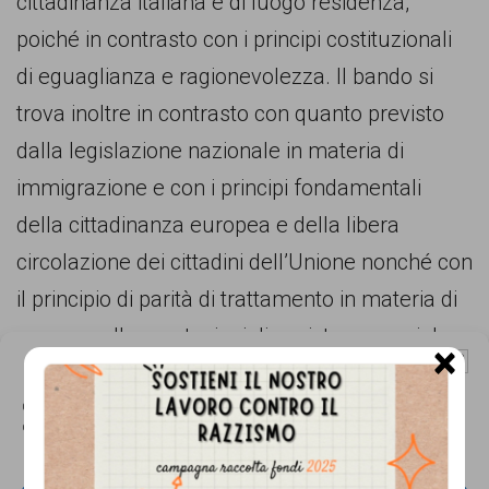
cittadinanza italiana e di luogo residenza,
persone,
poiché in contrasto con i principi costituzionali
associazioni
di eguaglianza e ragionevolezza. Il bando si
e
trova inoltre in contrasto con quanto previsto
movimenti
dalla legislazione nazionale in materia di
che
immigrazione e con i principi fondamentali
si
della cittadinanza europea e della libera
battono
circolazione dei cittadini dell’Unione nonché con
per
il principio di parità di trattamento in materia di
le
accesso alle prestazioni di assistenza sociale e
pari
×
Gestisci Consenso Cookie
all’abitazione previsto dal diritto europeo a
opportunità
favore di determinate categorie di cittadini di
Questo sito fa uso di cookie, anche di terze parti, ma non utilizza alcun cookie
e
di profilazione.
paesi terzi quali i lungo soggiornanti (direttiva n.
la
109/2003) e i rifugiati e titolari della protezione