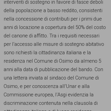
interventi di sostegno in favore di fasce deboli
comunicazione
della popolazione a basso reddito, consistenti
specificamente
nella concessione di contributi per i primi due
dedicato
anni di locazione a copertura del 50% del costo
al
del canone di affitto. Tra i requisiti necessari
fenomeno
per l’accesso alle misure di sostegno abitativo
del
sono richiesti la cittadinanza italiana e la
razzismo
residenza nel Comune di Osimo da almeno 5
curato
anni alla data di pubblicazione del bando. Con
da
una lettera inviata al sindaco del Comune di
Lunaria
Osimo, e per conoscenza all’Unar e alla
in
Commissione europea, l’Asgi evidenzia la
collaborazione
discriminazione contenuta nella clausola di
con