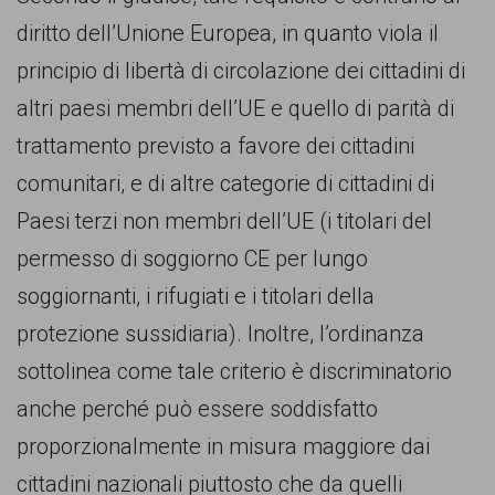
persone,
diritto dell’Unione Europea, in quanto viola il
associazioni
principio di libertà di circolazione dei cittadini di
e
altri paesi membri dell’UE e quello di parità di
movimenti
trattamento previsto a favore dei cittadini
che
comunitari, e di altre categorie di cittadini di
si
Paesi terzi non membri dell’UE (i titolari del
battono
permesso di soggiorno CE per lungo
per
soggiornanti, i rifugiati e i titolari della
le
protezione sussidiaria). Inoltre, l’ordinanza
pari
sottolinea come tale criterio è discriminatorio
opportunità
anche perché può essere soddisfatto
e
proporzionalmente in misura maggiore dai
la
cittadini nazionali piuttosto che da quelli