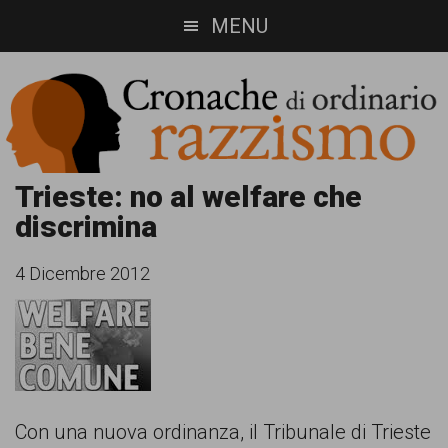
Skip
Skip
MENU
to
to
main
footer
content
Cronache
Cronachediordinariorazzismo.org
Trieste: no al welfare che
discrimina
è
di
un
ordinario
4 Dicembre 2012
sito
razzismo
di
informazione,
approfondimento
e
Con una nuova ordinanza, il Tribunale di Trieste