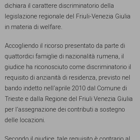
comunicazione
dichiara il carattere discriminatorio della
specificamente
legislazione regionale del Friuli-Venezia Giulia
dedicato
in materia di welfare.
al
Accogliendo il ricorso presentato da parte di
fenomeno
quattordici famiglie di nazionalità rumena, il
del
giudice ha riconosciuto come discriminatorio il
razzismo
requisito di anzianità di residenza, previsto nel
curato
bando indetto nell’aprile 2010 dal Comune di
da
Trieste e dalla Regione del Friuli Venezia Giulia
Lunaria
per l’assegnazione dei contributi a sostegno
in
delle locazioni.
collaborazione
con
Secondo il giudice, tale requisito è contrario al