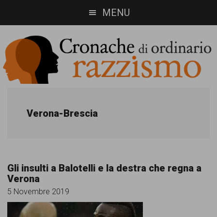
Skip
Skip
MENU
to
to
main
footer
content
Cronache
Cronachediordinariorazzismo.org
è
di
Verona-Brescia
un
ordinario
sito
razzismo
di
Gli insulti a Balotelli e la destra che regna a
informazione,
Verona
approfondimento
5 Novembre 2019
e