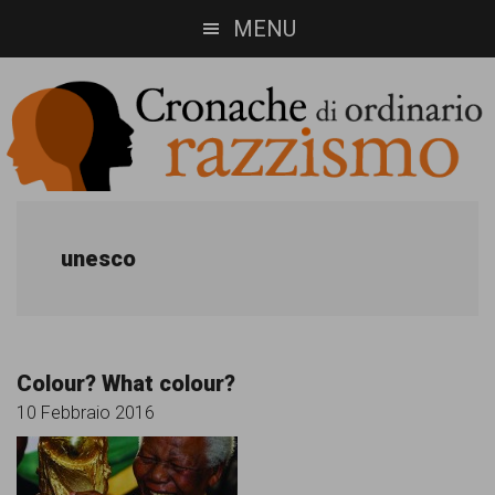
Skip
Skip
MENU
to
to
main
footer
content
Cronache
Cronachediordinariorazzismo.org
è
di
unesco
un
ordinario
sito
razzismo
di
Colour? What colour?
informazione,
10 Febbraio 2016
approfondimento
e