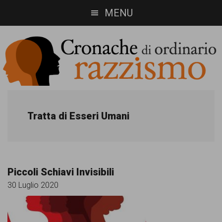
Skip
Skip
MENU
to
to
main
footer
content
Cronache
Cronachediordinariorazzismo.org
è
di
Tratta di Esseri Umani
un
ordinario
sito
razzismo
di
Piccoli Schiavi Invisibili
informazione,
30 Luglio 2020
approfondimento
e