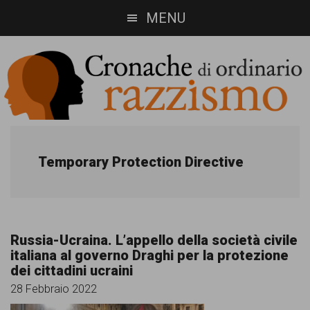
Skip
Skip
MENU
to
to
main
footer
content
Cronache
Cronachediordinariorazzismo.org
è
di
Temporary Protection Directive
un
ordinario
sito
razzismo
di
Russia-Ucraina. L’appello della società civile
informazione,
italiana al governo Draghi per la protezione
dei cittadini ucraini
approfondimento
28 Febbraio 2022
e