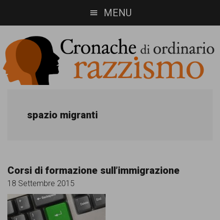
Skip
Skip
MENU
to
to
main
footer
content
Cronache
Cronachediordinariorazzismo.org
è
di
spazio migranti
un
ordinario
sito
razzismo
di
Corsi di formazione sull’immigrazione
informazione,
18 Settembre 2015
approfondimento
e