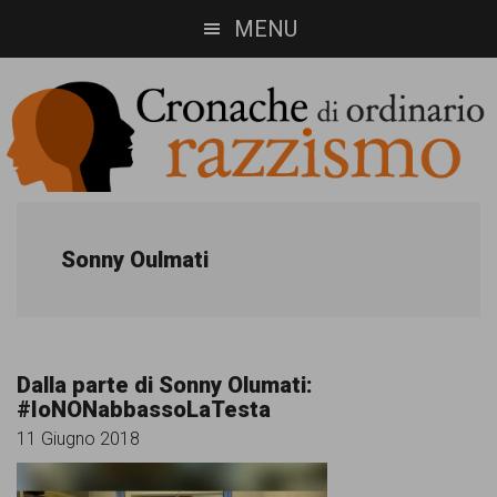
Skip
Skip
MENU
to
to
main
footer
content
Cronache
Cronachediordinariorazzismo.org
è
di
Sonny Oulmati
un
ordinario
sito
razzismo
di
Dalla parte di Sonny Olumati:
informazione,
#IoNONabbassoLaTesta
approfondimento
11 Giugno 2018
e