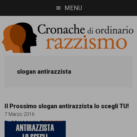
Skip
Skip
MENU
to
to
main
footer
content
Cronache
Cronachediordinariorazzismo.org
è
di
slogan antirazzista
un
ordinario
sito
razzismo
di
Il Prossimo slogan antirazzista lo scegli TU!
informazione,
7 Marzo 2016
approfondimento
e