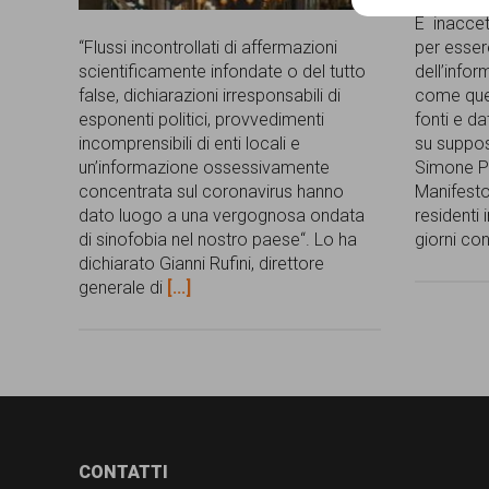
garanzia
È inaccett
“Flussi incontrollati di affermazioni
per esser
dei
scientificamente infondate o del tutto
dell’infor
diritti
false, dichiarazioni irresponsabili di
come ques
esponenti politici, provvedimenti
fonti e da
di
incomprensibili di enti locali e
su suppos
cittadinanza
un’informazione ossessivamente
Simone Pi
concentrata sul coronavirus hanno
Manifesto
per
dato luogo a una vergognosa ondata
residenti 
di sinofobia nel nostro paese“. Lo ha
giorni co
tutti.
dichiarato Gianni Rufini, direttore
generale di
[...]
Footer
CONTATTI