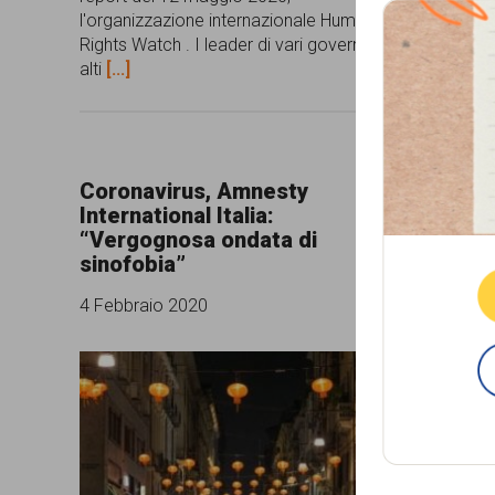
l'organizzazione internazionale Human
persone,
Rights Watch . I leader di vari governi e
associazioni
alti
[...]
e
movimenti
che
Coronavirus, Amnesty
Le news
Que
si
International Italia:
coronav
“Vergognosa ondata di
sinofob
battono
sinofobia”
28 Genna
per
4 Febbraio 2020
le
pari
opportunità
e
la