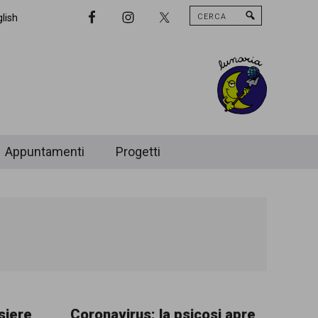
Cerca
Nav
lish
Widget
Area
Appuntamenti
Progetti
ssiere
Coronavirus: la psicosi apre