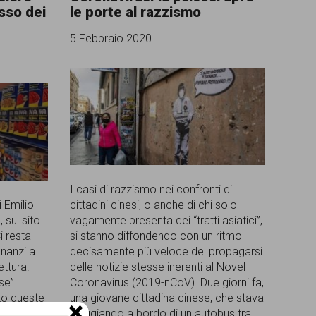
sso dei
le porte al razzismo
5 Febbraio 2020
I casi di razzismo nei confronti di
 Emilio
cittadini cinesi, o anche di chi solo
 sul sito
vagamente presenta dei “tratti asiatici”,
i resta
si stanno diffondendo con un ritmo
nanzi a
decisamente più veloce del propagarsi
ettura.
delle notizie stesse inerenti al Novel
se”.
Coronavirus (2019-nCoV). Due giorni fa,
to queste
una giovane cittadina cinese, che stava
×
anti del
viaggiando a bordo di un autobus tra