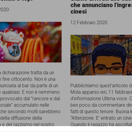
che annunciano l’ingre
2020
cinesi
12 Febbraio 2020
 dichiarazione tratta da un
di fine ottocento. Non è una
unciata al bar da parte di un
Pubblichiamo quest'articolo di
 qualsiasi. E non è nemmeno
Mola apparso ieri, 11 febbraio,
o provocato dal “rancore e dal
d'informazione Ultima voce. C
ociale” accumulato nelle
ben poco da commentare din
, che secondo molti sarebbero
fatti di questo tenore. Buona l
 della diffusione della
“Attenzione. E’ entrato un cine
 e del razzismo nel nostro
Quando il ragazzo ha ascolta
 “Li abbiamo visti tutti
[...]
parole provenire dagli altoparl