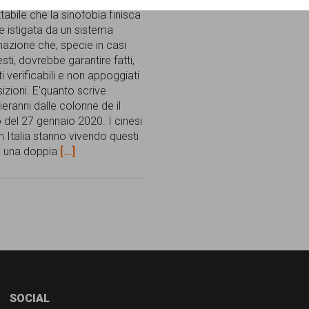
abile che la sinofobia finisca
e istigata da un sistema
mazione che, specie in casi
ti, dovrebbe garantire fatti,
ti verificabili e non appoggiati
izioni. E'quanto scrive
eranni dalle colonne de il
 del 27 gennaio 2020. I cinesi
in Italia stanno vivendo questi
n una doppia
[...]
SOCIAL