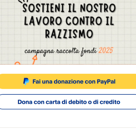
supermercato nel quale era 
entrato, pronunciate da una d
Gestisci Consenso Cookie
 non verificate sul
sto sito fa uso di cookie, anche di terze parti, ma non utilizza alcun cookie di profilazio
irus alimentano la
ia
io 2020
ACCETTA
NEGA
VISUALIZZA LE PREFERENZ
Privacy Policy