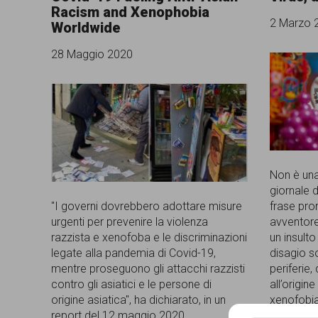
Racism and Xenophobia
comunicazione
2 Marzo 
Worldwide
specificamente
28 Maggio 2020
dedicato
al
fenomeno
del
razzismo
Non è una
curato
giornale 
"I governi dovrebbero adottare misure
frase pron
da
urgenti per prevenire la violenza
avventore
Lunaria
razzista e xenofoba e le discriminazioni
un insult
legate alla pandemia di Covid-19,
disagio s
in
mentre proseguono gli attacchi razzisti
periferie
contro gli asiatici e le persone di
all’origine
collaborazione
origine asiatica", ha dichiarato, in un
xenofobia
con
report del 12 maggio 2020,
paese. No.