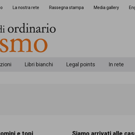
io
La nostra rete
Rassegna stampa
Media gallery
Eng
zioni
Libri bianchi
Legal points
In rete
uomini e topi
Siamo arrivati alle ca