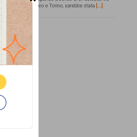
appena
Cuneo e Torino, sarebbe stata
[...]
elle
[...]
ne.
E