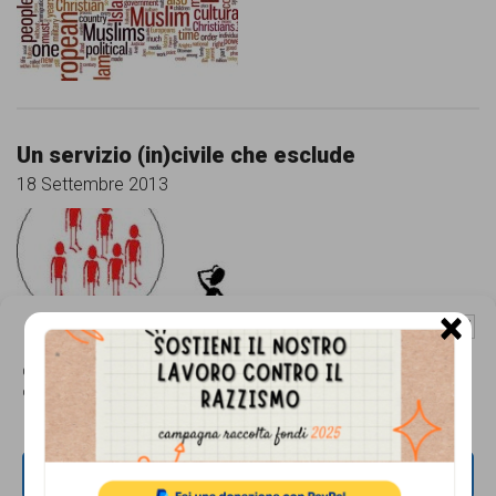
persone,
associazioni
e
movimenti
Un servizio (in)civile che esclude
che
18 Settembre 2013
si
battono
per
le
×
Gestisci Consenso Cookie
pari
Questo sito fa uso di cookie, anche di terze parti, ma non utilizza alcun cookie
opportunità
Italiani+
di profilazione.
e
20 Giugno 2013
la
ACCETTA