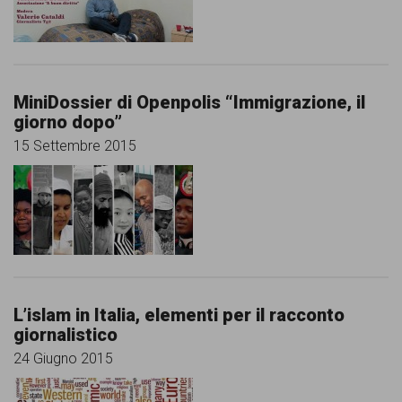
comunicazione
specificamente
dedicato
MiniDossier di Openpolis “Immigrazione, il
al
giorno dopo”
fenomeno
15 Settembre 2015
del
razzismo
curato
da
Lunaria
L’islam in Italia, elementi per il racconto
in
giornalistico
collaborazione
24 Giugno 2015
con