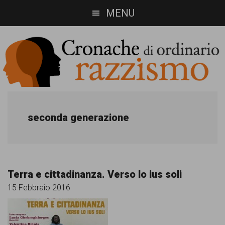
Skip
Skip
MENU
to
to
main
footer
content
Cronache
Cronachediordinariorazzismo.org
è
di
seconda generazione
un
ordinario
sito
razzismo
di
Terra e cittadinanza. Verso lo ius soli
informazione,
15 Febbraio 2016
approfondimento
e