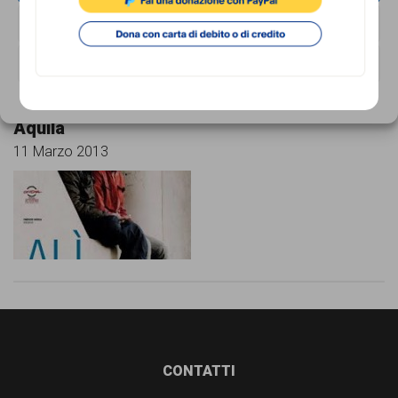
garanzia
NEGA
dei
diritti
VISUALIZZA LE PREFERENZE
di
Cookie Policy
Privacy Policy
“Alì ha gli occhi azzurri” al Nuovo Cinema
cittadinanza
Aquila
per
11 Marzo 2013
tutti.
Footer
CONTATTI