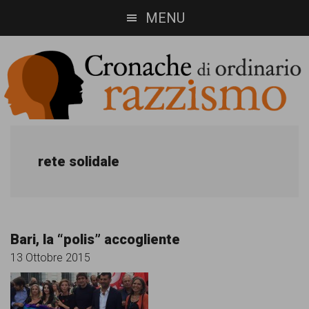
Skip
Skip
MENU
to
to
main
footer
content
Cronache
Cronachediordinariorazzismo.org
è
di
rete solidale
un
ordinario
sito
razzismo
di
Bari, la “polis” accogliente
informazione,
13 Ottobre 2015
approfondimento
e