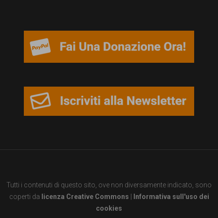
garanzia
dei
diritti
di
cittadinanza
per
tutti.
Tutti i contenuti di questo sito, ove non diversamente indicato, sono
coperti da
licenza Creative Commons
|
Informativa sull'uso dei
cookies