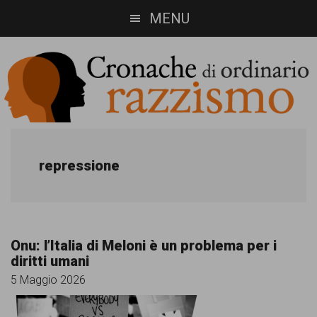
Skip
Skip
MENU
to
to
main
footer
content
Cronache
Cronachediordinariorazzismo.org
è
di
repressione
un
ordinario
sito
razzismo
di
Onu: l’Italia di Meloni è un problema per i
informazione,
diritti umani
approfondimento
5 Maggio 2026
e