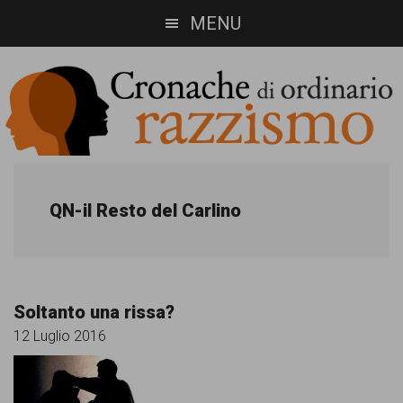
Skip
Skip
MENU
to
to
main
footer
content
Cronache
Cronachediordinariorazzismo.org
è
di
QN-il Resto del Carlino
un
ordinario
sito
razzismo
di
Soltanto una rissa?
informazione,
12 Luglio 2016
approfondimento
e