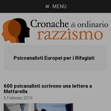
Skip
Skip
MENU
to
to
main
footer
content
Cronache
Cronachediordinariorazzismo.org
è
di
Psicoanalisti Europei per i Rifugiati
un
ordinario
sito
razzismo
di
600 psicanalisti scrivono una lettera a
informazione,
Mattarella
approfondimento
5 Febbraio 2019
e