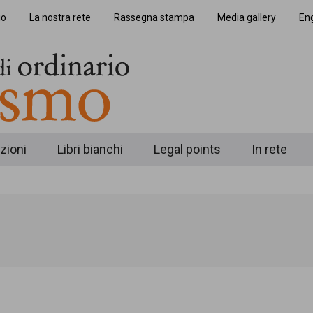
io
La nostra rete
Rassegna stampa
Media gallery
Eng
zioni
Libri bianchi
Legal points
In rete