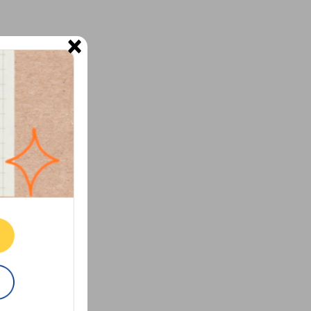
×
ne.
E