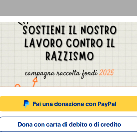
Gestisci Consenso Cookie
sto sito fa uso di cookie, anche di terze parti, ma non utilizza alcun cookie di profilazio
ACCETTA
NEGA
VISUALIZZA LE PREFERENZ
Cookie Policy
Privacy Policy