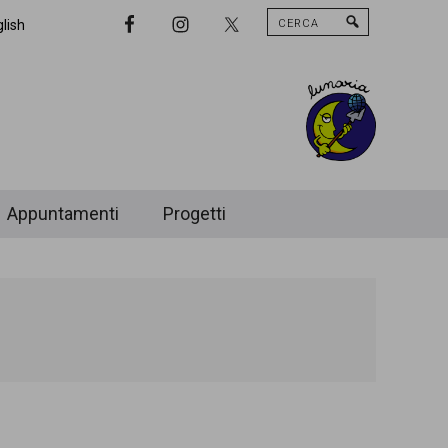
Cerca
Nav
lish
Widget
Area
Appuntamenti
Progetti