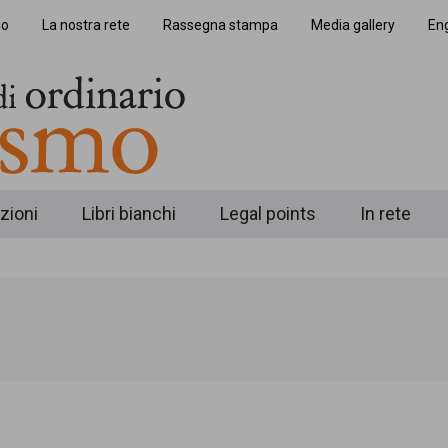
io
La nostra rete
Rassegna stampa
Media gallery
Eng
zioni
Libri bianchi
Legal points
In rete