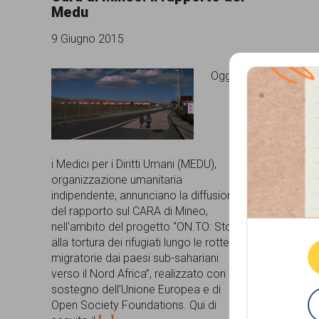
Medu
comunicazione
9 Giugno 2015
specificamente
dedicato
Oggi
al
fenomeno
del
i Medici per i Diritti Umani (MEDU),
razzismo
organizzazione umanitaria
curato
indipendente, annunciano la diffusione
Que
del rapporto sul CARA di Mineo,
da
nell'ambito del progetto “ON.TO: Stop
Lunaria
alla tortura dei rifugiati lungo le rotte
migratorie dai paesi sub-sahariani
in
verso il Nord Africa”, realizzato con il
collaborazione
sostegno dell’Unione Europea e di
Open Society Foundations. Qui di
con