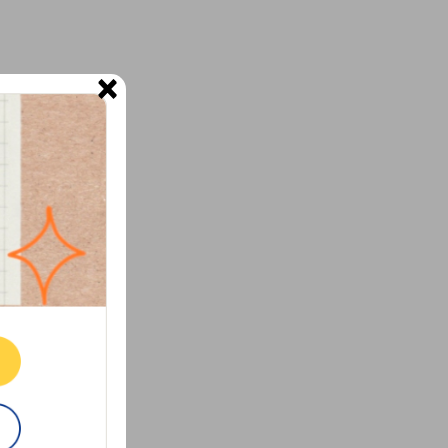
×
ne.
E