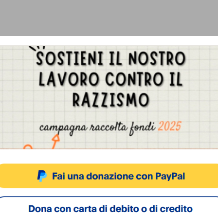
Gestisci Consenso Cookie
sto sito fa uso di cookie, anche di terze parti, ma non utilizza alcun cookie di profilazio
ACCETTA
NEGA
VISUALIZZA LE PREFERENZ
Cookie Policy
Privacy Policy