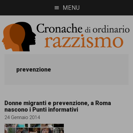
Skip
Skip
MENU
to
to
main
footer
content
Cronache
Cronachediordinariorazzismo.org
è
di
prevenzione
un
ordinario
sito
razzismo
di
Donne migranti e prevenzione, a Roma
informazione,
nascono i Punti informativi
approfondimento
24 Gennaio 2014
e