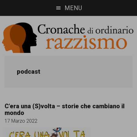
Skip
Skip
MENU
to
to
main
footer
content
Cronache
Cronachediordinariorazzismo.org
è
di
podcast
un
ordinario
sito
razzismo
di
C’era una (S)volta – storie che cambiano il
informazione,
mondo
approfondimento
17 Marzo 2022
e