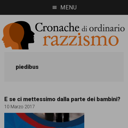
Skip
Skip
MENU
to
to
main
footer
content
Cronache
Cronachediordinariorazzismo.org
è
di
piedibus
un
ordinario
sito
razzismo
di
E se ci mettessimo dalla parte dei bambini?
informazione,
10 Marzo 2017
approfondimento
e