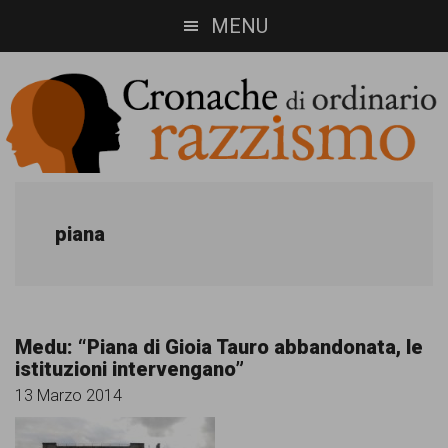
Skip
Skip
MENU
to
to
main
footer
content
Cronache
Cronachediordinariorazzismo.org
è
di
piana
un
ordinario
sito
razzismo
di
Medu: “Piana di Gioia Tauro abbandonata, le
informazione,
istituzioni intervengano”
approfondimento
13 Marzo 2014
e