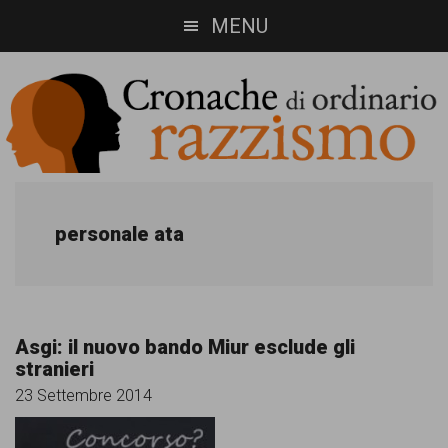
Skip
Skip
MENU
to
to
main
footer
content
Cronache
Cronachediordinariorazzismo.org
è
di
personale ata
un
ordinario
sito
razzismo
di
Asgi: il nuovo bando Miur esclude gli
informazione,
stranieri
approfondimento
23 Settembre 2014
e