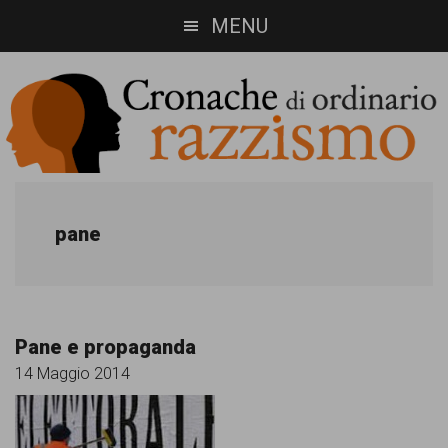
Skip
Skip
MENU
to
to
main
footer
content
Cronache
Cronachediordinariorazzismo.org
è
di
pane
un
ordinario
sito
razzismo
di
Pane e propaganda
informazione,
14 Maggio 2014
approfondimento
e