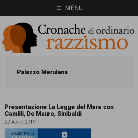
Skip
Skip
MENU
to
to
main
footer
content
Cronache
Cronachediordinariorazzismo.org
è
di
Palazzo Merulana
un
ordinario
sito
razzismo
di
Presentazione La Legge del Mare con
informazione,
Camilli, De Mauro, Sinibaldi
approfondimento
29 Aprile 2019
e