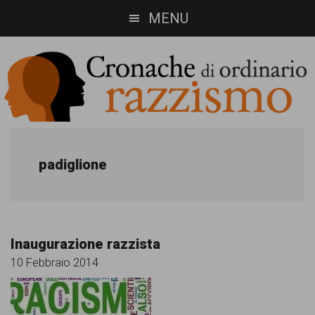
Skip
Skip
MENU
to
to
main
footer
content
Cronache
Cronachediordinariorazzismo.org
è
di
padiglione
un
ordinario
sito
razzismo
di
Inaugurazione razzista
informazione,
10 Febbraio 2014
approfondimento
e