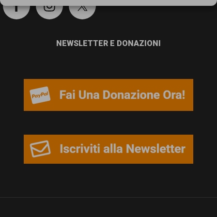
persone,
associazioni
e
NEWSLETTER E DONAZIONI
movimenti
che
si
battono
per
le
pari
opportunità
e
la