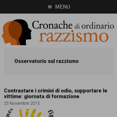
Skip
Skip
MENU
to
to
main
footer
content
Cronache
Cronachediordinariorazzismo.org
è
di
Osservatorio sul razzismo
un
ordinario
sito
razzismo
di
Contrastare i crimini di odio, supportare le
informazione,
vittime: giornata di formazione
approfondimento
25 Novembre 2015
e