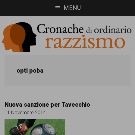
Skip
Skip
MENU
to
to
main
footer
content
Cronache
Cronachediordinariorazzismo.org
è
di
opti poba
un
ordinario
sito
razzismo
di
Nuova sanzione per Tavecchio
informazione,
11 Novembre 2014
approfondimento
e