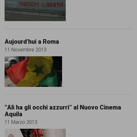
comunicazione
specificamente
dedicato
al
Aujourd’hui a Roma
fenomeno
11 Novembre 2013
del
razzismo
curato
da
Lunaria
“Alì ha gli occhi azzurri” al Nuovo Cinema
in
Aquila
collaborazione
11 Marzo 2013
con