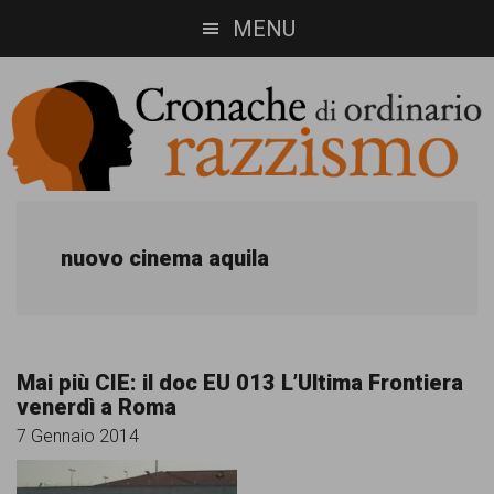
Skip
Skip
MENU
to
to
main
footer
content
Cronache
Cronachediordinariorazzismo.org
è
di
nuovo cinema aquila
un
ordinario
sito
razzismo
di
Mai più CIE: il doc EU 013 L’Ultima Frontiera
informazione,
venerdì a Roma
approfondimento
7 Gennaio 2014
e