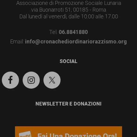
garanzia
Associazione di Promozione Sociale Lunaria
via Buonarroti 51, 00185 - Roma
dei
Dal lunedì al venerdì, dalle 10.00 alle 17.00
diritti
di
Tel.
06.8841880
cittadinanza
Email:
info@cronachediordinariorazzismo.org
per
SOCIAL
tutti.
NEWSLETTER E DONAZIONI