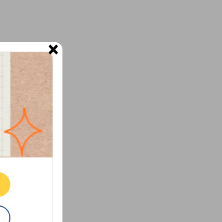
×
ne.
E