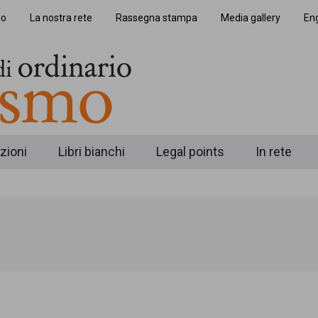
io
La nostra rete
Rassegna stampa
Media gallery
Eng
zioni
Libri bianchi
Legal points
In rete