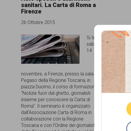
sanitari. La Carta di Roma a
comunicazione
Firenze
specificamente
26 Ottobre 2015
dedicato
Si terrà
al
sabato
fenomeno
14
del
razzismo
novembre, a Firenze, presso la sala
curato
Pegaso della Regione Toscana, in
Que
piazza Duomo, il corso di formazione
da
“Notizie fuori dal ghetto, giornalisti
Lunaria
insieme per conoscere la Carta di
Roma”. Il seminario è organizzato
in
dall’Associazione Carta di Roma in
collaborazione
collaborazione con la Regione
Toscana e con l’Ordine dei giornalisti
con