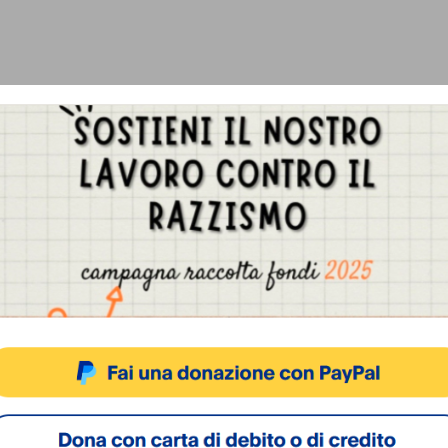
Gestisci Consenso Cookie
sto sito fa uso di cookie, anche di terze parti, ma non utilizza alcun cookie di profilazio
ACCETTA
NEGA
VISUALIZZA LE PREFERENZ
Cookie Policy
Privacy Policy