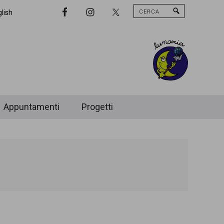
Cerca
Nav
lish
Widget
Area
Appuntamenti
Progetti