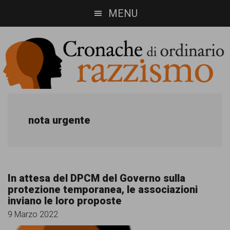
Skip
Skip
MENU
to
to
main
footer
content
Cronache
Cronachediordinariorazzismo.org
è
di
nota urgente
un
ordinario
sito
razzismo
di
In attesa del DPCM del Governo sulla
informazione,
protezione temporanea, le associazioni
inviano le loro proposte
approfondimento
9 Marzo 2022
e