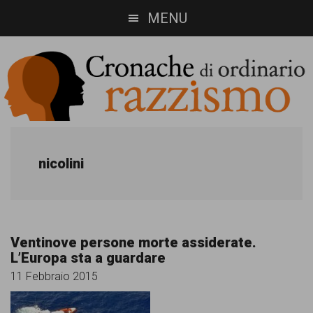
Skip
Skip
MENU
to
to
main
footer
content
Cronache
Cronachediordinariorazzismo.org
è
di
nicolini
un
ordinario
sito
razzismo
di
Ventinove persone morte assiderate.
informazione,
L’Europa sta a guardare
approfondimento
11 Febbraio 2015
e