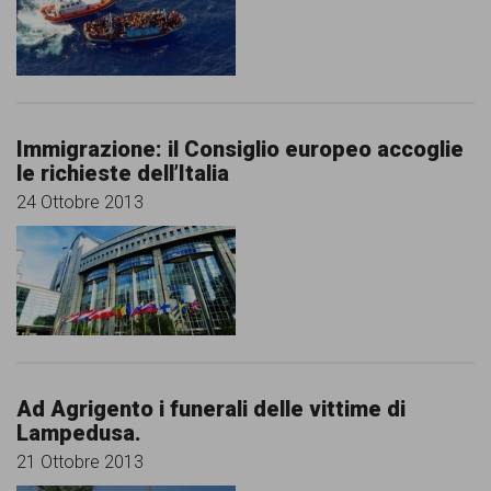
comunicazione
specificamente
dedicato
al
Immigrazione: il Consiglio europeo accoglie
fenomeno
le richieste dell’Italia
del
24 Ottobre 2013
razzismo
curato
da
Lunaria
in
Ad Agrigento i funerali delle vittime di
collaborazione
Lampedusa.
con
21 Ottobre 2013