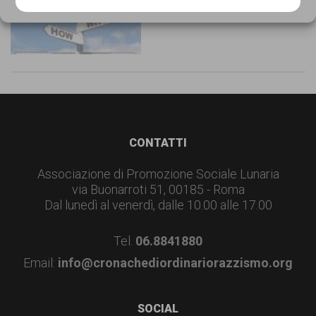
garanzia
Cookie Policy
Privacy Policy
dei
diritti
di
cittadinanza
per
Footer
tutti.
CONTATTI
Associazione di Promozione Sociale Lunaria
via Buonarroti 51, 00185 - Roma
Dal lunedì al venerdì, dalle 10.00 alle 17.00
Tel.
06.8841880
Email:
info@cronachediordinariorazzismo.org
SOCIAL