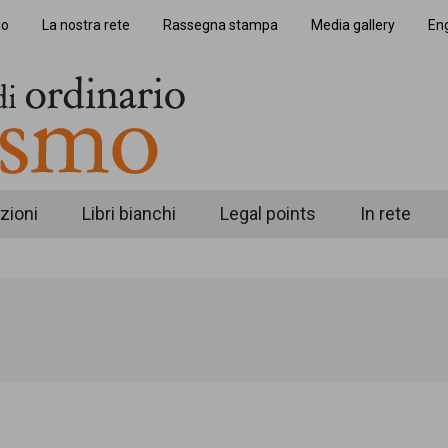
io
La nostra rete
Rassegna stampa
Media gallery
Eng
zioni
Libri bianchi
Legal points
In rete