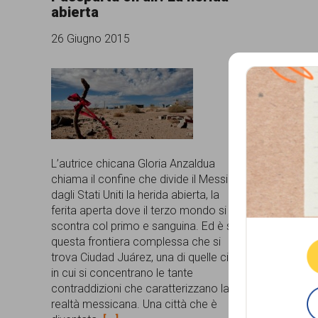
abierta
comunicazione
26 Giugno 2015
specificamente
dedicato
al
fenomeno
del
L’autrice chicana Gloria Anzaldua
razzismo
chiama il confine che divide il Messico
curato
dagli Stati Uniti la herida abierta, la
Que
ferita aperta dove il terzo mondo si
da
scontra col primo e sanguina. Ed è su
Lunaria
questa frontiera complessa che si
trova Ciudad Juárez, una di quelle città
in
in cui si concentrano le tante
collaborazione
contraddizioni che caratterizzano la
realtà messicana. Una città che è
con