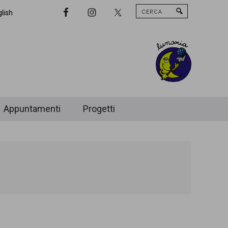
Cerca
Nav
lish
Widget
Area
Appuntamenti
Progetti