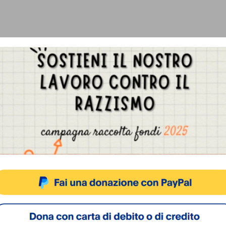
Gestisci Consenso Cookie
sto sito fa uso di cookie, anche di terze parti, ma non utilizza alcun cookie di profilazio
ACCETTA
NEGA
VISUALIZZA LE PREFERENZ
Cookie Policy
Privacy Policy