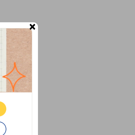
×
ne.
E