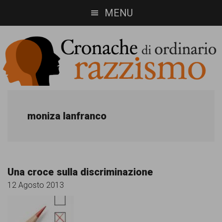
Skip
Skip
MENU
to
to
main
footer
content
Cronache
Cronachediordinariorazzismo.org
è
di
moniza lanfranco
un
ordinario
sito
razzismo
di
Una croce sulla discriminazione
informazione,
12 Agosto 2013
approfondimento
e