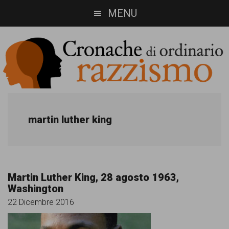
Skip
Skip
MENU
to
to
main
footer
content
Cronache
Cronachediordinariorazzismo.org
è
di
martin luther king
un
ordinario
sito
razzismo
di
Martin Luther King, 28 agosto 1963,
informazione,
Washington
approfondimento
22 Dicembre 2016
e