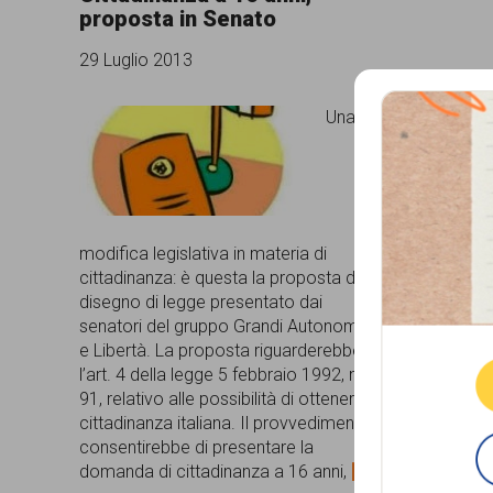
proposta in Senato
comunicazione
29 Luglio 2013
specificamente
dedicato
Una
al
fenomeno
del
modifica legislativa in materia di
razzismo
cittadinanza: è questa la proposta del
curato
Que
disegno di legge presentato dai
senatori del gruppo Grandi Autonomie
da
e Libertà. La proposta riguarderebbe
Lunaria
l’art. 4 della legge 5 febbraio 1992, n.
91, relativo alle possibilità di ottenere la
in
cittadinanza italiana. Il provvedimento
collaborazione
consentirebbe di presentare la
domanda di cittadinanza a 16 anni,
[...]
con