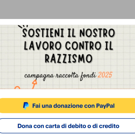
Gestisci Consenso Cookie
sto sito fa uso di cookie, anche di terze parti, ma non utilizza alcun cookie di profilazio
ACCETTA
NEGA
VISUALIZZA LE PREFERENZ
Cookie Policy
Privacy Policy