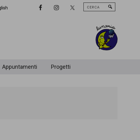
Cerca
Nav
lish
Widget
Area
Appuntamenti
Progetti