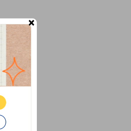
×
ne.
E