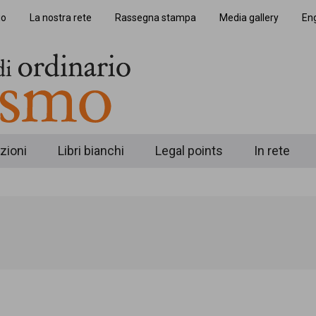
io
La nostra rete
Rassegna stampa
Media gallery
Eng
zioni
Libri bianchi
Legal points
In rete