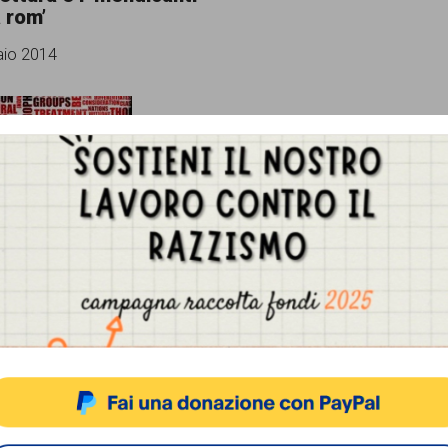
a rom’
aio 2014
o l'articolo di Lorenzo
ci La prefettura e i
i di etnia rom": le "parole
Gestisci Consenso Cookie
non sono solo sui giornali,
 su Giornalisti contro il
sto sito fa uso di cookie, anche di terze parti, ma non utilizza alcun cookie di profilazio
 Di seguito l'articolo Stamani
to in stazione e posso
e ciò che sta tanto a cuore
ACCETTA
NEGA
VISUALIZZA LE PREFERENZ
o per l'ordine e la sicurezza
, cioè al prefetto Varratta, al
Cookie Policy
Privacy Policy