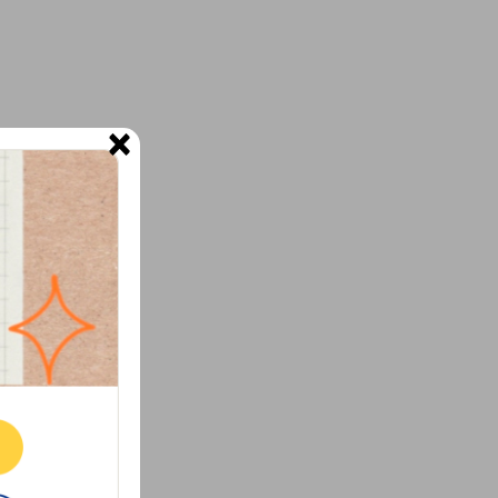
×
ne.
E