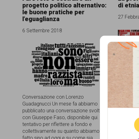
progetto politico alternativo:
di etni
comunicazione
le buone pratiche per
27 Febbr
l’eguaglianza
specificamente
dedicato
6 Settembre 2018
al
fenomeno
del
Segnaliam
razzismo
Guadagnuc
curato
"mendicant
sporche" 
da
Conversazione con Lorenzo
pubblicato
Que
Lunaria
Guadagnucci Un mese fa abbiamo
razzismo.
pubblicato una conversazione svolta
sono anda
in
con Giuseppe Faso, disponibile qui. Un
confermar
tentativo per riflettere a fondo e
collaborazione
al Comitat
collettivamente su quanto abbiamo
di Firenze
con
fatto sino ad oggi e su come sia