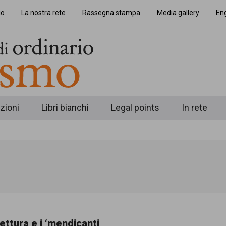
io
La nostra rete
Rassegna stampa
Media gallery
Eng
zioni
Libri bianchi
Legal points
In rete
ettura e i ‘mendicanti