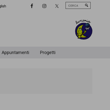
Cerca
Nav
lish
Widget
Area
Appuntamenti
Progetti