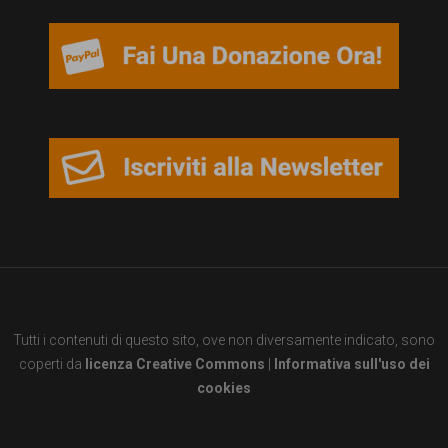
garanzia
dei
diritti
di
cittadinanza
per
tutti.
Tutti i contenuti di questo sito, ove non diversamente indicato, sono
coperti da
licenza Creative Commons
|
Informativa sull'uso dei
cookies