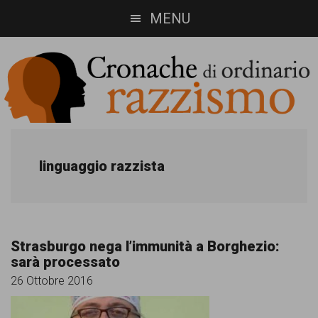
Skip
Skip
MENU
to
to
main
footer
content
Cronache
Cronachediordinariorazzismo.org
è
di
linguaggio razzista
un
ordinario
sito
razzismo
di
Strasburgo nega l’immunità a Borghezio:
informazione,
sarà processato
approfondimento
26 Ottobre 2016
e