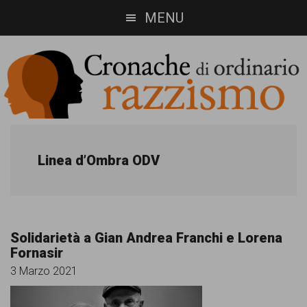
Skip
Skip
MENU
to
to
main
footer
content
Cronache
Cronachediordinariorazzismo.org
è
di
Linea d’Ombra ODV
un
ordinario
sito
razzismo
di
Solidarietà a Gian Andrea Franchi e Lorena
informazione,
Fornasir
approfondimento
3 Marzo 2021
e